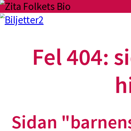
Fel 404: s
h
Sidan "barnens