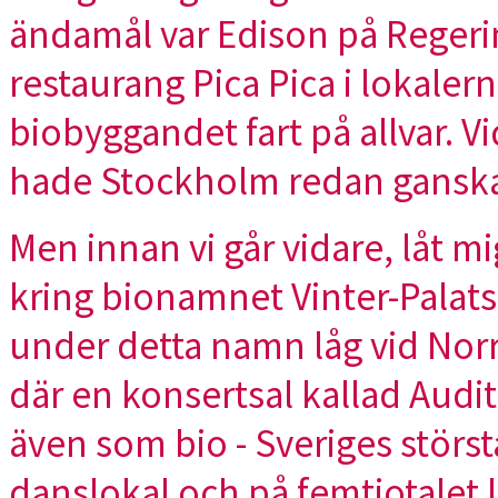
ändamål var Edison på Regerin
restaurang Pica Pica i lokalern
biobyggandet fart på allvar. V
hade Stockholm redan ganska
Men innan vi går vidare, låt mig
kring bionamnet Vinter-Palats
under detta namn låg vid Nor
där en konsertsal kallad Aud
även som bio - Sveriges störs
danslokal och på femtiotalet