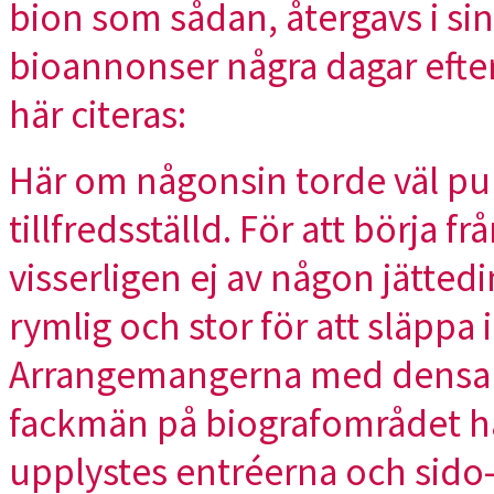
bion som sådan, återgavs i sin
bioannonser några dagar efter
här citeras:
Här om någonsin torde väl pub
tillfredsställd. För att börja f
visserligen ej av någon jätted
rymlig och stor för att släppa i
Arrangemangerna med densamm
fackmän på biografområdet ha
upplystes entréerna och sido- 