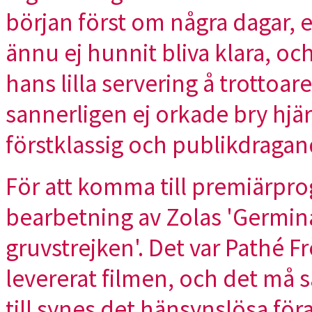
början först om några dagar, e
ännu ej hunnit bliva klara, och
hans lilla servering å trottoar
sannerligen ej orkade bry hjärn
förstklassig och publikdragan
För att komma till premiärp
bearbetning av Zolas 'Germinal
gruvstrejken'. Det var Pathé 
levererat filmen, och det må
till synes det hänsynslösa för