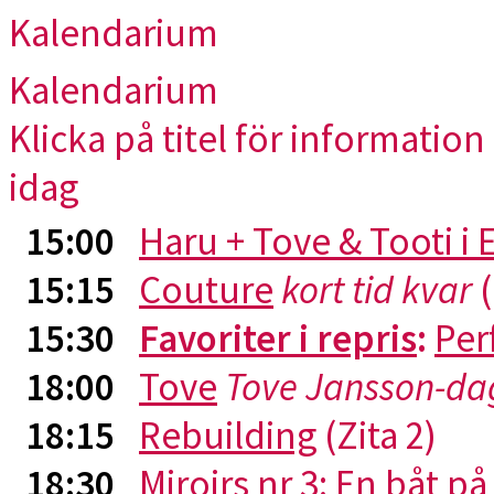
Kalendarium
Kalendarium
Klicka på titel för information 
idag
15:00
Haru + Tove & Tooti i
15:15
Couture
kort tid kvar
(
15:30
Favoriter i repris
:
Per
18:00
Tove
Tove Jansson-da
18:15
Rebuilding
(Zita 2)
18:30
Miroirs nr 3: En båt p