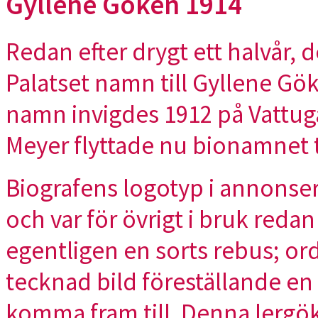
Gyllene Göken 1914
Redan efter drygt ett halvår, d
Palatset namn till Gyllene Gö
namn invigdes 1912 på Vattuga
Meyer flyttade nu bionamnet ti
Biografens logotyp i annonse
och var för övrigt i bruk reda
egentligen en sorts rebus; o
tecknad bild föreställande en
komma fram till. Denna lergök