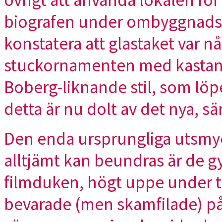
övrigt att använda lokalen för 
biografen under ombyggnadsa
konstatera att glastaket var n
stuckornamenten med kastanj
Boberg-liknande stil, som löpe
detta är nu dolt av det nya, sä
Den enda ursprungliga utsmyck
alltjämt kan beundras är de g
filmduken, högt uppe under ta
bevarade (men skamfilade) p