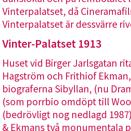
Vinterpalatset, då Cineramafi
Vinterpalatset är dessvärre riv
Vinter-Palatset 1913
Huset vid Birger Jarlsgatan ri
Hagström och Frithiof Ekman, 
biograferna Sibyllan, (nu Dram
(som porrbio omdöpt till Wo
(bedrövligt nog nedlagd 1987
& Ekmans två monumentala pa