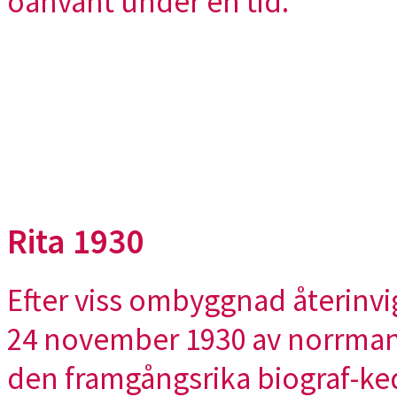
oanvänt under en tid.
Rita 1930
Efter viss ombyggnad återinv
24 november 1930 av norrma
den framgångsrika biograf-ked