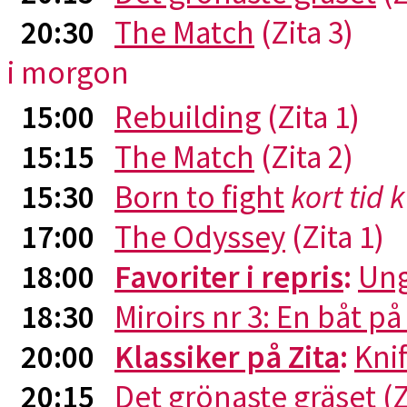
20:30
The Match
(Zita 3)
i morgon
15:00
Rebuilding
(Zita 1)
15:15
The Match
(Zita 2)
15:30
Born to fight
kort tid 
17:00
The Odyssey
(Zita 1)
18:00
Favoriter i repris
:
Ung
18:30
Miroirs nr 3: En båt p
20:00
Klassiker på Zita
:
Kni
20:15
Det grönaste gräset
(Z