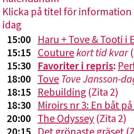
Klicka på titel för information 
idag
15:00
Haru + Tove & Tooti i
15:15
Couture
kort tid kvar
(
15:30
Favoriter i repris
:
Per
18:00
Tove
Tove Jansson-da
18:15
Rebuilding
(Zita 2)
18:30
Miroirs nr 3: En båt p
20:00
The Odyssey
(Zita 2)
20:15
Det grönaste gräset
(Z