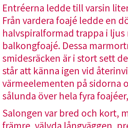
Entréerna ledde till varsin lite
Från vardera foajé ledde en dö
halvspiralformad trappa i ljus
balkongfoajé. Dessa marmort
smidesräcken är i stort sett 
står att känna igen vid återin
värmeelementen på sidorna om
sålunda över hela fyra foajée
Salongen var bred och kort, 
främre, välvda långväggen, p