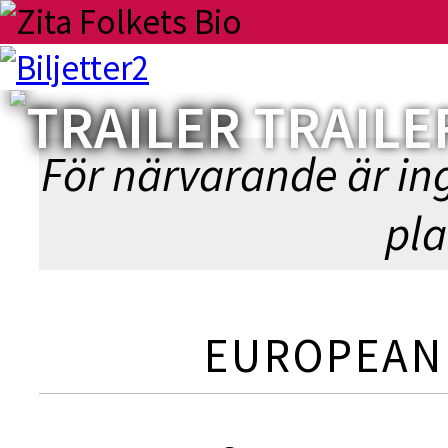
N
TRAILE
◀︎ BL
För närvarande är in
pla
EUROPEAN 