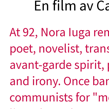
En film av C
At 92, Nora Iuga re
poet, novelist, tran
avant-garde spirit,
and irony. Once ba
communists for "mo