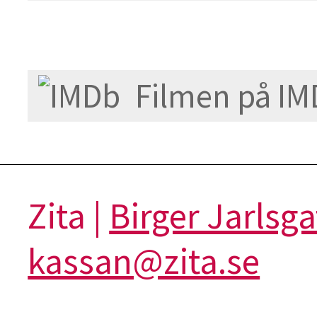
Filmen på IM
Zita |
Birger Jarlsg
kassan@zita.se