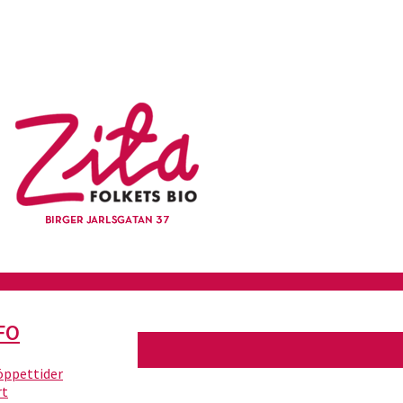
FO
 öppettider
rt