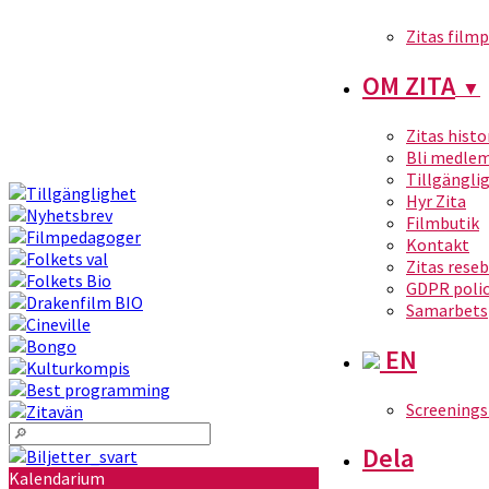
Zitas film
OM ZITA
▼
Zitas histo
Bli medle
Tillgängli
Hyr Zita
Filmbutik
Kontakt
Zitas rese
GDPR poli
Samarbets
EN
Screenings
Dela
Kalendarium