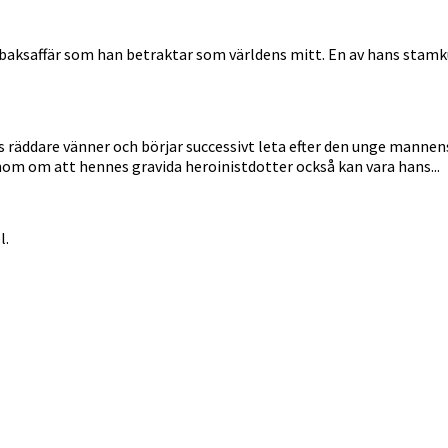
obaksaffär som han betraktar som världens mitt. En av hans stamkun
ns räddare vänner och börjar successivt leta efter den unge mannen
nom om att hennes gravida heroinistdotter också kan vara hans...
l
.