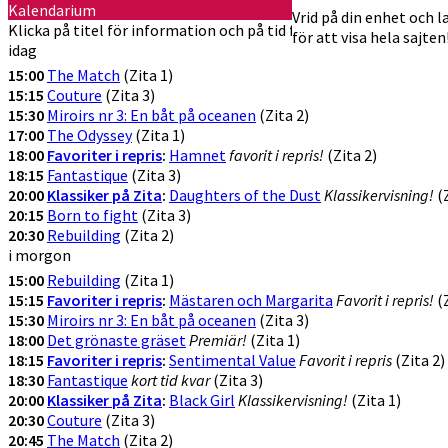
Kalendarium
Vrid på din enhet och 
Klicka på titel för information och på tid för att köpa biljetter
för att visa hela sajten
idag
15:00
The Match
(Zita 1)
15:15
Couture
(Zita 3)
15:30
Miroirs nr 3: En båt på oceanen
(Zita 2)
17:00
The Odyssey
(Zita 1)
18:00
Favoriter i repris
:
Hamnet
favorit i repris!
(Zita 2)
18:15
Fantastique
(Zita 3)
20:00
Klassiker på Zita
:
Daughters of the Dust
Klassikervisning!
(Z
20:15
Born to fight
(Zita 3)
20:30
Rebuilding
(Zita 2)
i morgon
15:00
Rebuilding
(Zita 1)
15:15
Favoriter i repris
:
Mästaren och Margarita
Favorit i repris!
(Z
15:30
Miroirs nr 3: En båt på oceanen
(Zita 3)
18:00
Det grönaste gräset
Premiär!
(Zita 1)
18:15
Favoriter i repris
:
Sentimental Value
Favorit i repris
(Zita 2)
18:30
Fantastique
kort tid kvar
(Zita 3)
20:00
Klassiker på Zita
:
Black Girl
Klassikervisning!
(Zita 1)
20:30
Couture
(Zita 3)
20:45
The Match
(Zita 2)