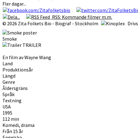
Fler dagar...
RSS: Kommande filmer m.m.
© 2026 Zita Folkets Bio - Biograf - Stockholm
Driv
Smoke
TRAILER
En film av Wayne Wang
Land
Produktionsår
Längd
Genre
Åldersgräns
Språk
Textning
USA
1995
112 min
Komedi, drama
Från 15 år
Engelska