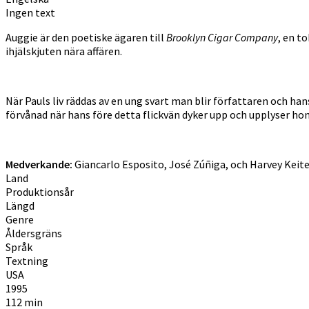
Ingen text
Auggie är den poetiske ägaren till
Brooklyn Cigar Company
, en t
ihjälskjuten nära affären.
När Pauls liv räddas av en ung svart man blir författaren och ha
förvånad när hans före detta flickvän dyker upp och upplyser ho
Medverkande:
Giancarlo Esposito
,
José Zúñiga
, och
Harvey Keite
Land
Produktionsår
Längd
Genre
Åldersgräns
Språk
Textning
USA
1995
112 min