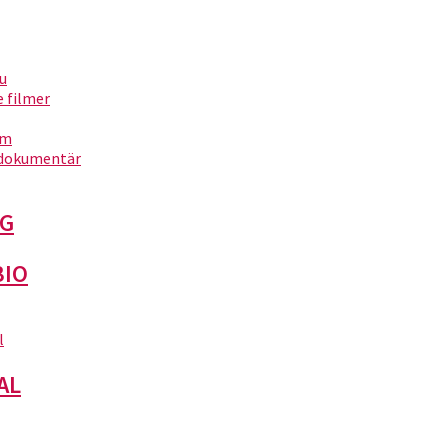
nu
filmer
ita 1)
um
dokumentär
G
ita 2)
BIO
l
AL