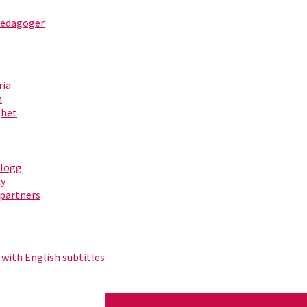
pedagoger
ria
m
ghet
blogg
cy
partners
 with English subtitles