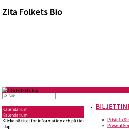
Zita Folkets Bio
BILJETTIN
Kalendarium
Kalendarium
Prisinfo &
Klicka på titel för information och på tid för att köpa biljetter
Presentko
idag