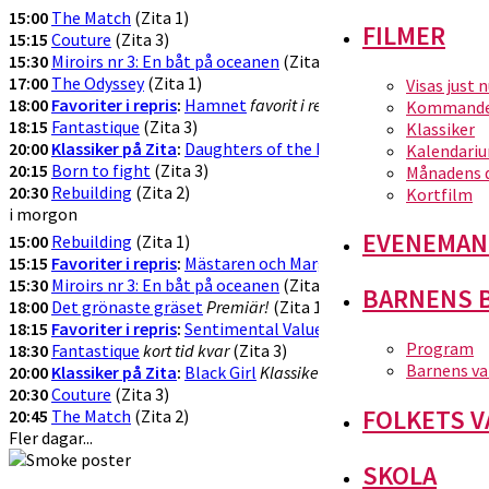
15:00
The Match
(Zita 1)
FILMER
15:15
Couture
(Zita 3)
15:30
Miroirs nr 3: En båt på oceanen
(Zita 2)
17:00
The Odyssey
(Zita 1)
Visas just 
18:00
Favoriter i repris
:
Hamnet
favorit i repris!
(Zita 2)
Kommande 
18:15
Fantastique
(Zita 3)
Klassiker
20:00
Klassiker på Zita
:
Daughters of the Dust
Klassikervisning!
(Z
Kalendari
20:15
Born to fight
(Zita 3)
Månadens 
20:30
Rebuilding
(Zita 2)
Kortfilm
i morgon
EVENEMAN
15:00
Rebuilding
(Zita 1)
15:15
Favoriter i repris
:
Mästaren och Margarita
Favorit i repris!
(Z
15:30
Miroirs nr 3: En båt på oceanen
(Zita 3)
BARNENS 
18:00
Det grönaste gräset
Premiär!
(Zita 1)
18:15
Favoriter i repris
:
Sentimental Value
Favorit i repris
(Zita 2)
Program
18:30
Fantastique
kort tid kvar
(Zita 3)
Barnens va
20:00
Klassiker på Zita
:
Black Girl
Klassikervisning!
(Zita 1)
20:30
Couture
(Zita 3)
FOLKETS V
20:45
The Match
(Zita 2)
Fler dagar...
SKOLA