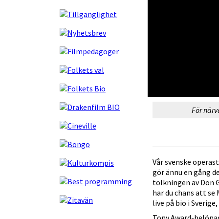
För närv
Vår svenske operast
gör ännu en gång de
tolkningen av Don G
har du chans att se
live på bio i Sverige
Tony Award-belönad