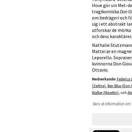
Hove gör sin Met-d
tragikomiska
Don G
om bedrägeri och f
sig i ett abstrakt 
utforskar de mörka 
och dess karaktärer.
Nathalie Stutzmann
Mattei är en magne
Leporello. Sopraner
kvinnorna Don Giova
Ottavio.
Medverkande:
Federica
(Zerlina)
,
Ben Bliss (Don 
Walker (Masetto)
, och
Al
Skriv ut information om