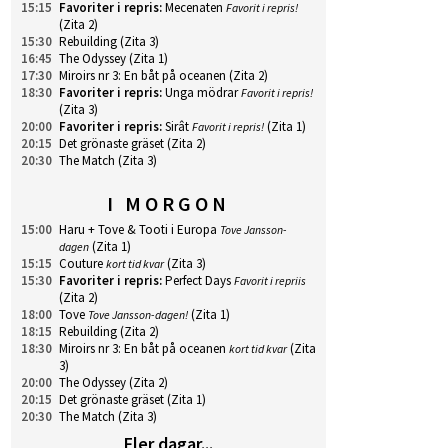
15:15
Favoriter i repris
:
Mecenaten
Favorit i repris!
(Zita 2)
15:30
Rebuilding
(Zita 3)
16:45
The Odyssey
(Zita 1)
17:30
Miroirs nr 3: En båt på oceanen
(Zita 2)
18:30
Favoriter i repris
:
Unga mödrar
Favorit i repris!
(Zita 3)
20:00
Favoriter i repris
:
Sirât
(Zita 1)
Favorit i repris!
20:15
Det grönaste gräset
(Zita 2)
20:30
The Match
(Zita 3)
I MORGON
15:00
Haru + Tove & Tooti i Europa
Tove Jansson-
(Zita 1)
dagen
15:15
Couture
(Zita 3)
kort tid kvar
15:30
Favoriter i repris
:
Perfect Days
Favorit i repriis
(Zita 2)
18:00
Tove
(Zita 1)
Tove Jansson-dagen!
18:15
Rebuilding
(Zita 2)
18:30
Miroirs nr 3: En båt på oceanen
(Zita
kort tid kvar
3)
20:00
The Odyssey
(Zita 2)
20:15
Det grönaste gräset
(Zita 1)
20:30
The Match
(Zita 3)
Fler dagar...