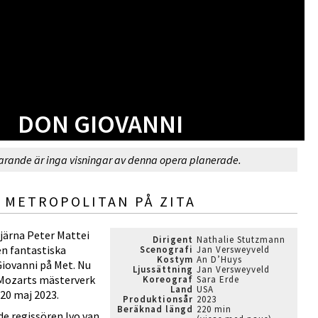
DON GIOVANNI
arande är inga visningar av denna opera planerade.
METROPOLITAN PÅ ZITA
järna Peter Mattei
Dirigent
Nathalie Stutzmann
n fantastiska
Scenografi
Jan Versweyveld
Kostym
An D’Huys
iovanni på Met. Nu
Ljussättning
Jan Versweyveld
 Mozarts mästerverk
Koreograf
Sara Erde
Land
USA
, 20 maj 2023.
Produktionsår
2023
Beräknad längd
220 min
e regissören Ivo van