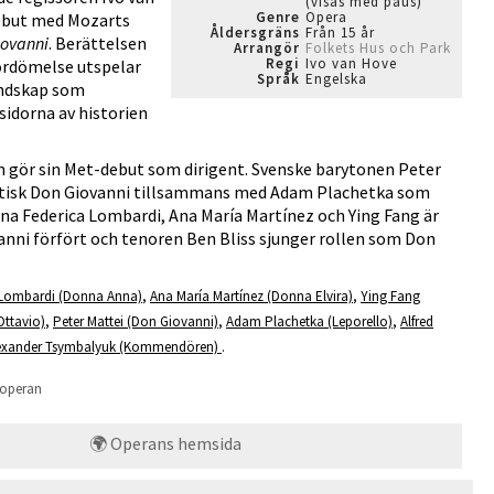
(visas med paus)
Genre
Opera
ebut med Mozarts
Åldersgräns
Från 15 år
iovanni
. Berättelsen
Arrangör
Folkets Hus och Park
Regi
Ivo van Hove
ördömelse utspelar
Språk
Engelska
landskap som
sidorna av historien
 gör sin Met-debut som dirigent. Svenske barytonen Peter
tisk Don Giovanni tillsammans med Adam Plachetka som
na Federica Lombardi, Ana María Martínez och Ying Fang är
nni förfört och tenoren Ben Bliss sjunger rollen som Don
 Lombardi (Donna Anna)
,
Ana María Martínez (Donna Elvira)
,
Ying Fang
Ottavio)
,
Peter Mattei (Don Giovanni)
,
Adam Plachetka (Leporello)
,
Alfred
exander Tsymbalyuk (Kommendören)
.
 operan
🌍 Operans hemsida