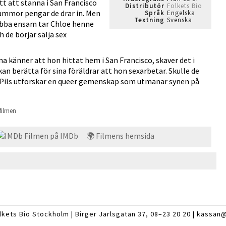
ätt att stanna i San Francisco
Distributör
Folkets Bio
summor pengar de drar in. Men
Språk
Engelska
Textning
Svenska
obba ensam tar Chloe henne
h de börjar sälja sex
 känner att hon hittat hem i San Francisco, skaver det i
an berätta för sina föräldrar att hon sexarbetar. Skulle de
 Pils utforskar en queer gemenskap som utmanar synen på
filmen
Filmen på IMDb
🌍 Filmens hemsida
lkets Bio Stockholm |
Birger Jarlsgatan 37
, 08–23 20 20 |
kassan@