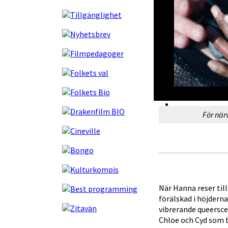
För när
När Hanna reser till
förälskad i höjdern
vibrerande queerscen
Chloe och Cyd som 