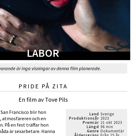
LABOR
varande är inga visningar av denna film planerade.
PRIDE PÅ ZITA
En film av Tove Pils
 San Francisco blir hon
Land
Sverige
a, atmosfäreren och en
Produktionsår
2023
Premiär
21 okt 2023
. På en fest träffar hon
Längd
96 min
båda är sexarbetare. Hanna
Genre
Dokumentär
Åldersgräns
Från 15 år