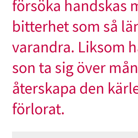
försöka handskas m
bitterhet som så lä
varandra. Liksom h
son ta sig över mån
återskapa den kärl
förlorat.