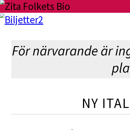
B
För närvarande är in
pla
NY ITA