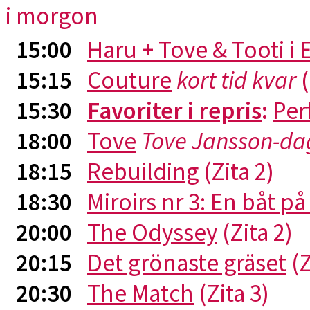
i morgon
15:00
Haru + Tove & Tooti i
15:15
Couture
kort tid kvar
(
15:30
Favoriter i repris
:
Per
18:00
Tove
Tove Jansson-da
18:15
Rebuilding
(Zita 2)
18:30
Miroirs nr 3: En båt p
20:00
The Odyssey
(Zita 2)
20:15
Det grönaste gräset
(Z
20:30
The Match
(Zita 3)