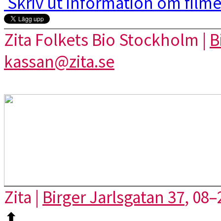
Skriv ut information om film
Zita Folkets Bio Stockholm |
B
kassan@zita.se
Zita |
Birger Jarlsgatan 37
, 08–
⬆︎