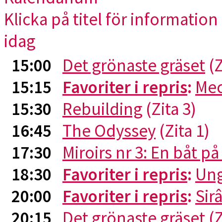
Klicka på titel för information 
idag
15:00
Det grönaste gräset
(Z
15:15
Favoriter i repris
:
Me
15:30
Rebuilding
(Zita 3)
16:45
The Odyssey
(Zita 1)
17:30
Miroirs nr 3: En båt p
18:30
Favoriter i repris
:
Ung
20:00
Favoriter i repris
:
Sirâ
20:15
Det grönaste gräset
(Z