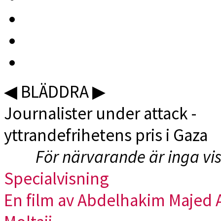
◀︎ BLÄDDRA ▶︎
Journalister under attack -
yttrandefrihetens pris i Gaza
För närvarande är inga vi
Specialvisning
En film av Abdelhakim Majed