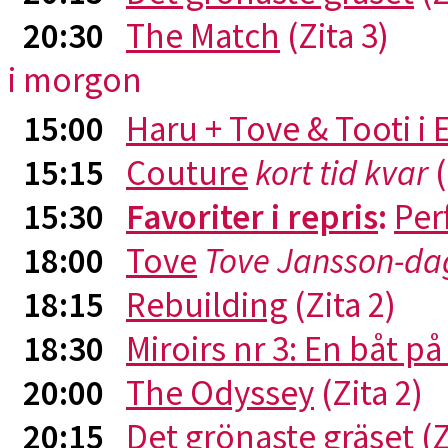
20:30
The Match
(Zita 3)
i morgon
15:00
Haru + Tove & Tooti i
15:15
Couture
kort tid kvar
(
15:30
Favoriter i repris
:
Per
18:00
Tove
Tove Jansson-da
18:15
Rebuilding
(Zita 2)
18:30
Miroirs nr 3: En båt p
20:00
The Odyssey
(Zita 2)
20:15
Det grönaste gräset
(Z