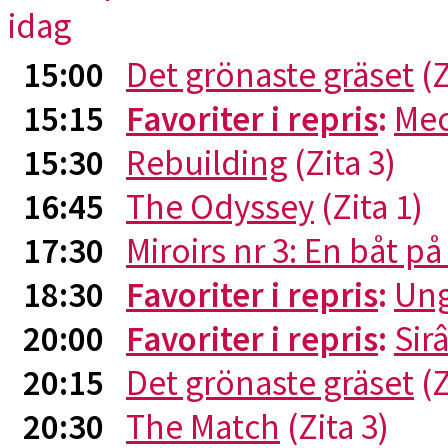
idag
15:00
Det grönaste gräset
(Z
15:15
Favoriter i repris
:
Me
15:30
Rebuilding
(Zita 3)
16:45
The Odyssey
(Zita 1)
17:30
Miroirs nr 3: En båt p
18:30
Favoriter i repris
:
Ung
20:00
Favoriter i repris
:
Sirâ
20:15
Det grönaste gräset
(Z
20:30
The Match
(Zita 3)